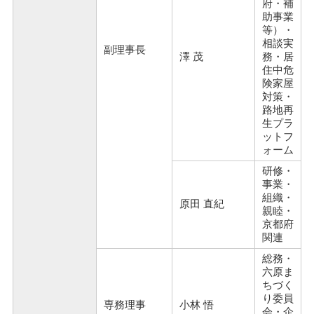
府・補
助事業
等）・
相談実
副理事長
澤 茂
務・居
住中危
険家屋
対策・
路地再
生プラ
ットフ
ォーム
研修・
事業・
組織・
原田 直紀
親睦・
京都府
関連
総務・
六原ま
ちづく
り委員
専務理事
小林 悟
会・企