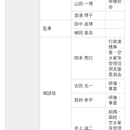
研修部
山田 一博
会
渡邊 博子
田中 昌博
監事
柳田 基浩
行政連
携事
業・空
岡本 秀巳
き家等
管理活
用支援
委員会
研修・
吉田 光一
事業
相談役
研修・
西村 孝平
事業
組織・
親睦・
空き家
井上 誠二
等管理