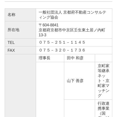
一般社団法人 京都府不動産コンサルテ
名称
ィング協会
〒604-8841
所在地
京都府京都市中京区壬生東土居ノ内町
13-3
０７５－２５１－１１４５
TEL
０７５－３２０－１７３６
FAX
理事長
田中 和彦
京町家
等継承
ネッ
山下 善彦
ト・京
町家マ
ッチン
グ
行政連
携事業
（国