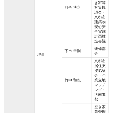
き家等
河合 博之
対策協
議会・
京都市
建築物
安心安
全実施
計画推
進会議
研修部
下市 幸則
会
理事
京都市
居住支
援協議
会・企
竹中 和也
業立地
マッチ
ング・
洛南進
都
空き家
等管理