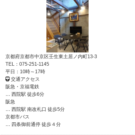
京都府京都市中京区壬生東土居ノ内町13-3
TEL：075-251-1145
平日：10時～17時
交通アクセス
阪急・京福電鉄
… 西院駅 徒歩6分
阪急
… 西院駅 南改札口 徒歩5分
京都市バス
… 四条御前通停 徒歩４分