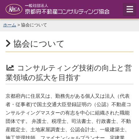
ﾒ
一般社団法人
ホーム
>
協会について
協会について
コンサルティング技術の向上と営
業領域の拡大を目指す
京都府内に住居又は、勤務先がある個人又は法人（代表
者・従事者)で国土交通大臣登録証明の（公認）不動産コ
ンサルティングマスターの有志を中心に組織された職能
団体です。 弁護士、税理士、司法書士、行政書士、不動
産鑑定士、土地家屋調査士、公認会計士、一級建築士、
施工管理技師、ファイナンシャルプランナー、宅建業