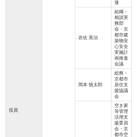
連
組織・
相談実
務部
会・京
都市建
岩佐 英治
築物安
心安全
実施計
画推進
会議
総務・
京都市
岡本 慎太郎
居住支
援協議
会
空き家
役員
等管理
活用支
援委員
会・京
都市空