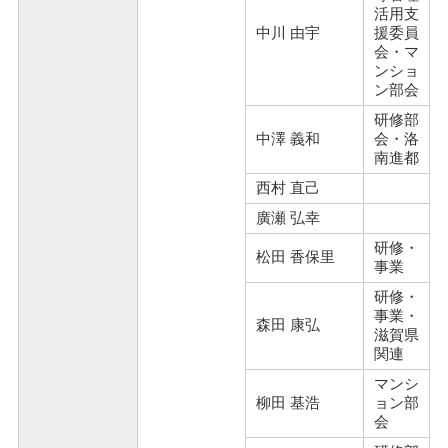
活用支
中川 由宇
援委員
会・マ
ンショ
ン部会
研修部
中澤 義和
会・洛
南進都
西村 直己
廣瀬 弘幸
研修・
松田 香保里
事業
研修・
事業・
森田 康弘
滋賀県
関連
マンシ
柳田 基浩
ョン部
会