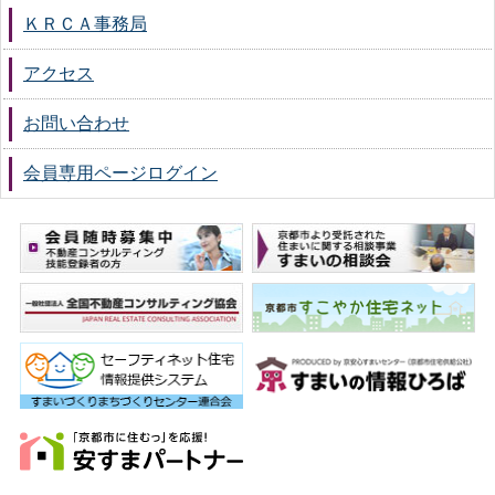
ＫＲＣＡ事務局
アクセス
お問い合わせ
会員専用ページ
ログイン
会員募集
住
一般社団法人 全国不動産コン
京
セーフティネット住宅 情報提
京