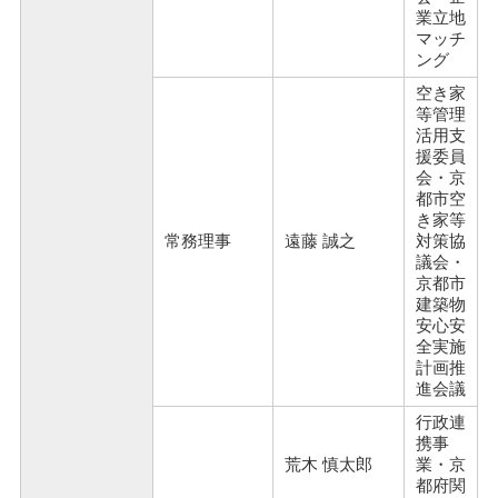
業立地
マッチ
ング
空き家
等管理
活用支
援委員
会・京
都市空
き家等
常務理事
遠藤 誠之
対策協
議会・
京都市
建築物
安心安
全実施
計画推
進会議
行政連
携事
荒木 慎太郎
業・京
都府関